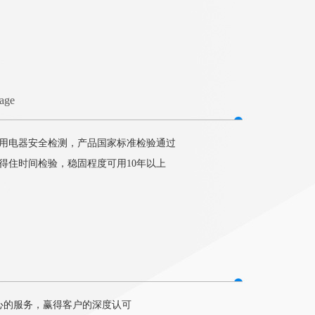
tage
用电器安全检测，产品国家标准检验通过
得住时间检验，稳固程度可用10年以上
心的服务，赢得客户的深度认可