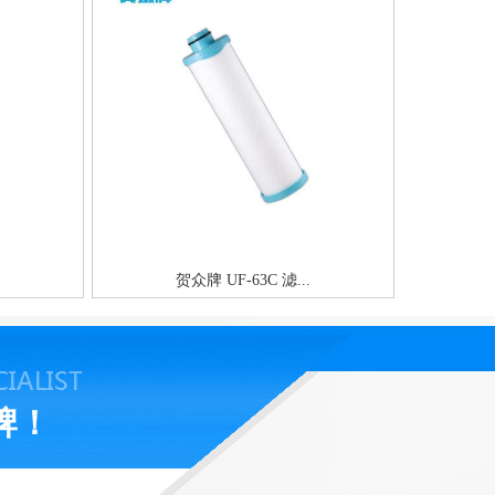
贺众牌 UF-63C 滤...
牌！