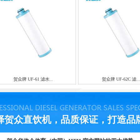
贺众牌 UF-61 滤水...
贺众牌 UF-62C 滤...
择贺众直饮机，品质保证，打造品