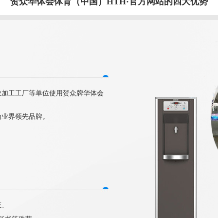
贺众华体会体育（中国）HTH·官方网站的四大优势
业加工工厂等单位使用贺众牌华体会
为业界领先品牌。
证、