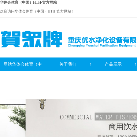
华体会体育（中国）HTH·官方网站
欢迎访问华体会体育（中国）HTH·官方网站 !
网站华体会体育（中
关于我们
产品展示
贺众牌华体会体育（中
国）HTH·官方网站
贺众牌净水器系列
贺众牌滤芯系列
国）HTH·官方网站系列
服务中心
联系我们