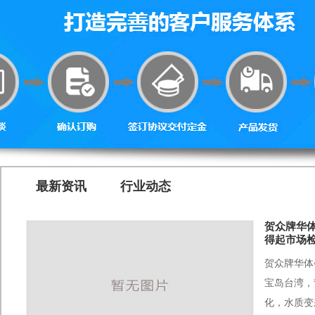
最新资讯
行业动态
贺众牌华体
得起市场
贺众牌华体
宝岛台湾，
化，水质变