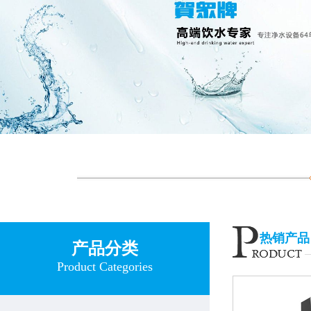
热销产品
产品分类
Product Categories