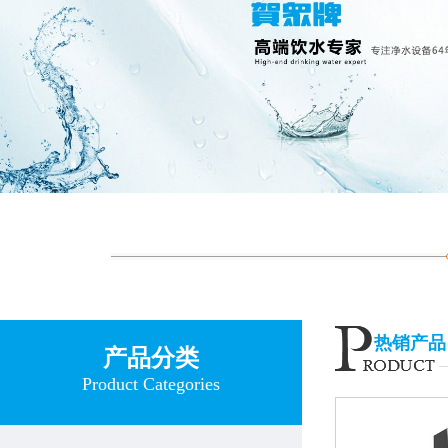
热销产品
产品分类
Product Categories