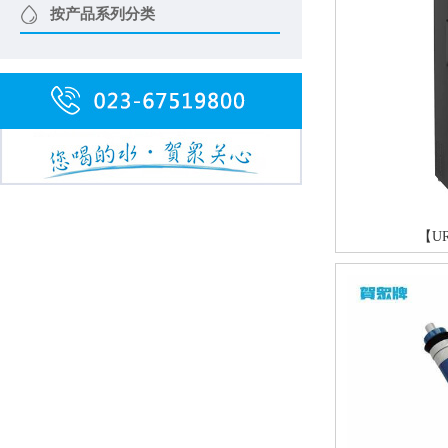
按产品系列分类
【UR-