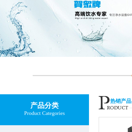
热销产品
产品分类
Product Categories