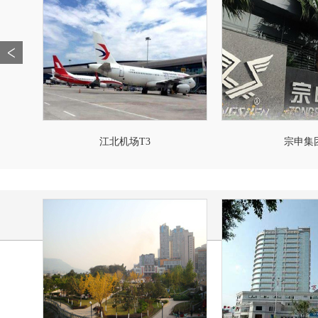
江北机场T3
宗申集