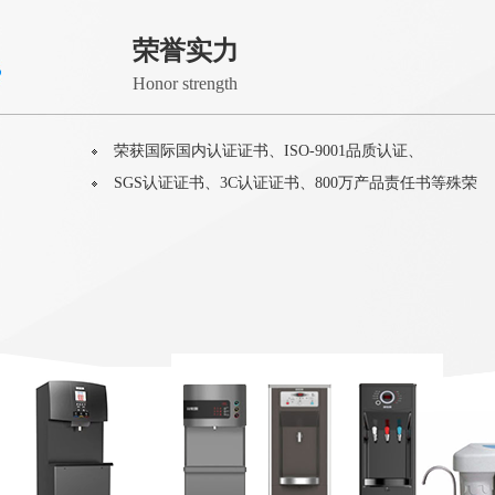
荣誉实力
Honor strength
荣获国际国内认证证书、ISO-9001品质认证、
SGS认证证书、3C认证证书、800万产品责任书等殊荣