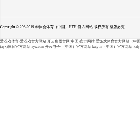
Copyright © 206-2019 华体会体育（中国）HTH·官方网站 版权所有 翻版必究
爱游戏体育-爱游戏官方网站
开云集团官网(中国)官方网站
爱游戏体育官方网站（中
(ayx)体育官方网站-ayx.com
开云电子·（中国）官方网站
kaiyun（中国）官方网站-kai