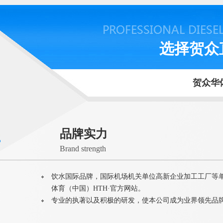
选择贺众
贺众华
品牌实力
Brand strength
饮水国际品牌，国际机场机关单位高新企业加工工厂等
体育（中国）HTH·官方网站。
专业的执著以及积极的研发，使本公司成为业界领先品