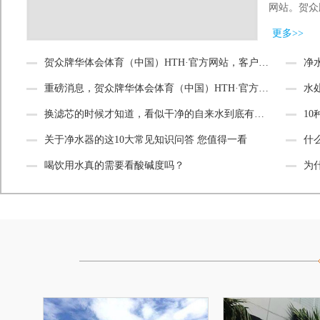
网站。贺众
户都认可，
更多>>
贺众牌华体会体育（中国）HTH·官方网站，客户认可，经得起市场检验！
重磅消息，贺众牌华体会体育（中国）HTH·官方网站进驻华为武汉基地！
水
换滤芯的时候才知道，看似干净的自来水到底有多脏
关于净水器的这10大常见知识问答 您值得一看
什
喝饮用水真的需要看酸碱度吗？