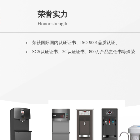
荣誉实力
Honor strength
荣获国际国内认证证书、ISO-9001品质认证、
SGS认证证书、3C认证证书、800万产品责任书等殊荣