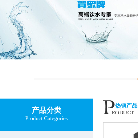
热销产品
产品分类
Product Categories