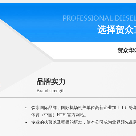
选择贺众
贺众华
品牌实力
Brand strength
饮水国际品牌，国际机场机关单位高新企业加工工厂等
体育（中国）HTH·官方网站。
专业的执著以及积极的研发，使本公司成为业界领先品