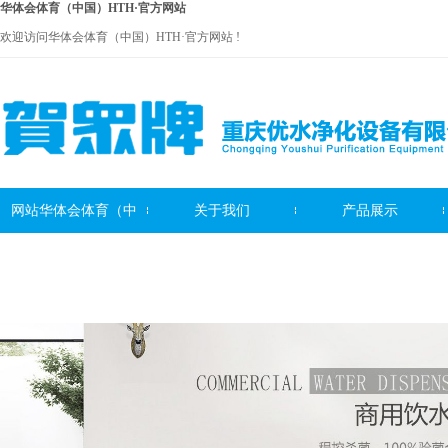
华体会体育（中国）HTH·官方网站
欢迎访问华体会体育（中国）HTH·官方网站 !
网站华体会体育（中
关于我们
产品展示
贺众牌华体会体育（中
国）HTH·官方网站
贺众牌净水器系列
贺众牌滤芯系列
国）HTH·官方网站系列
服务中心
联系我们