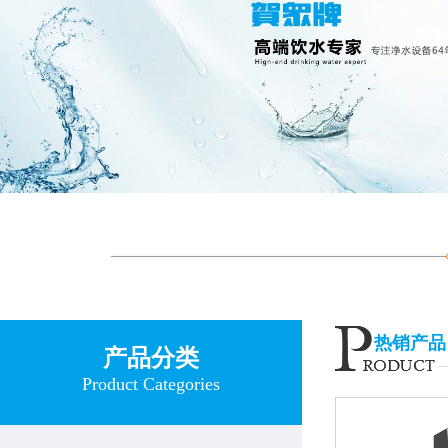
热销产品
产品分类
Product Categories