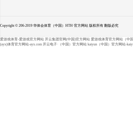
Copyright © 206-2019 华体会体育（中国）HTH·官方网站 版权所有 翻版必究
爱游戏体育-爱游戏官方网站
开云集团官网(中国)官方网站
爱游戏体育官方网站（中
(ayx)体育官方网站-ayx.com
开云电子·（中国）官方网站
kaiyun（中国）官方网站-kai