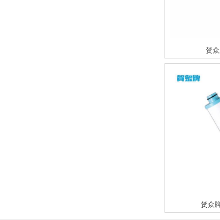
贺众牌
贺众牌 