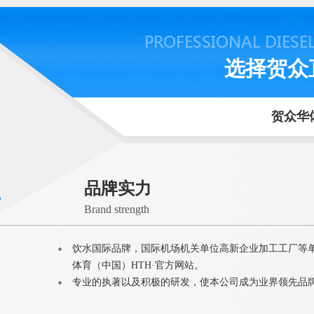
选择贺众
贺众华
品牌实力
Brand strength
饮水国际品牌，国际机场机关单位高新企业加工工厂等
体育（中国）HTH·官方网站。
专业的执著以及积极的研发，使本公司成为业界领先品