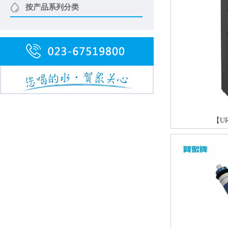
按产品系列分类
【UR-