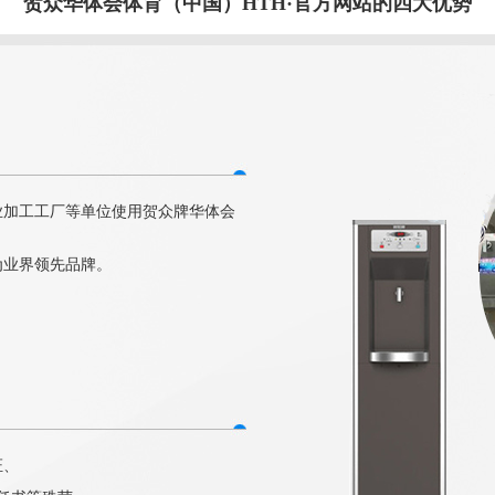
贺众华体会体育（中国）HTH·官方网站的四大优势
业加工工厂等单位使用贺众牌华体会
为业界领先品牌。
证、