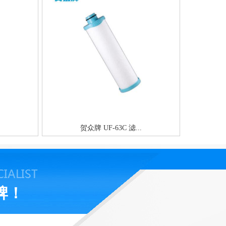
贺众牌 UF-63C 滤...
牌！