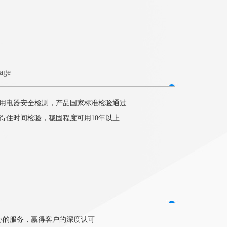
tage
用电器安全检测，产品国家标准检验通过
得住时间检验，稳固程度可用10年以上
心的服务，赢得客户的深度认可