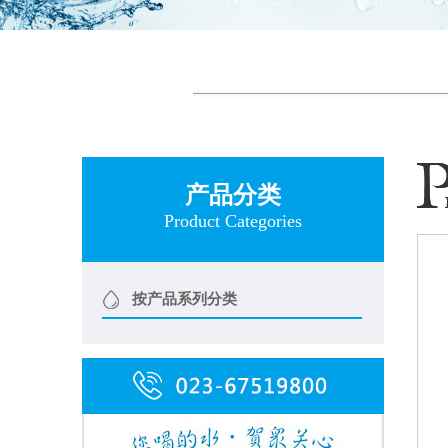
产品分类
Product Categories
按产品系列分类