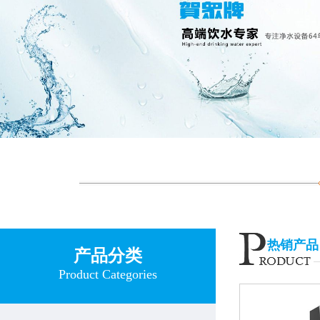
热销产品
产品分类
Product Categories