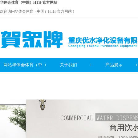
华体会体育（中国）HTH·官方网站
欢迎访问华体会体育（中国）HTH·官方网站 !
网站华体会体育（中
关于我们
产品展示
贺众牌华体会体育（中
国）HTH·官方网站
贺众牌净水器系列
贺众牌滤芯系列
国）HTH·官方网站系列
服务中心
联系我们