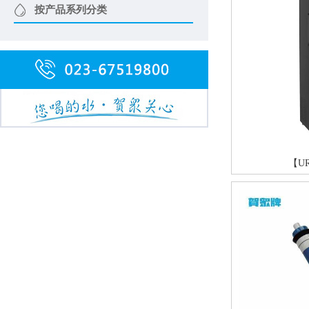
按产品系列分类
【UR-