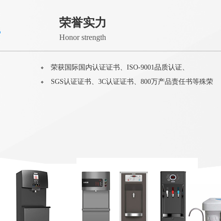
荣誉实力
Honor strength
荣获国际国内认证证书、ISO-9001品质认证、
SGS认证证书、3C认证证书、800万产品责任书等殊荣