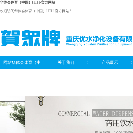
华体会体育（中国）HTH·官方网站
欢迎访问华体会体育（中国）HTH·官方网站 !
网站华体会体育（中
关于我们
产品展示
贺众牌华体会体育（中
国）HTH·官方网站
贺众牌净水器系列
贺众牌滤芯系列
国）HTH·官方网站系列
服务中心
联系我们