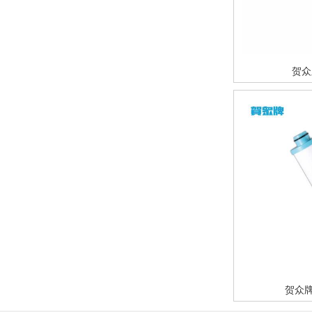
贺众牌
贺众牌 