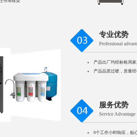
责任书等殊荣
专业优势
Professional advan
产品出厂均经标检局家
产品品质过硬，质量经
服务优势
Service Advantage
8个工作小时响应，贴