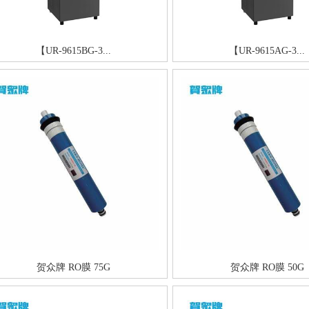
【UR-9615BG-3...
【UR-9615AG-3...
贺众牌 RO膜 75G
贺众牌 RO膜 50G