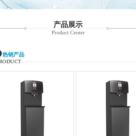
产品展示
Product Center
热销产品