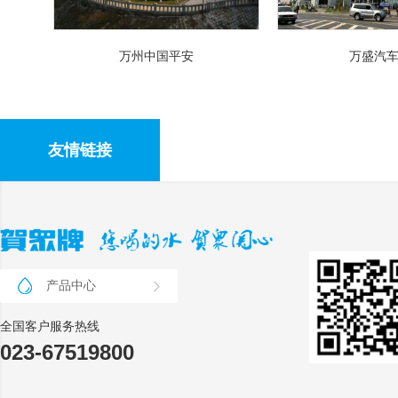
万州中国平安
万盛汽
友情链接
产品中心
全国客户服务热线
023-67519800