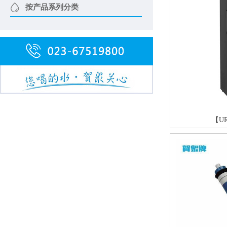
按产品系列分类
【UR-