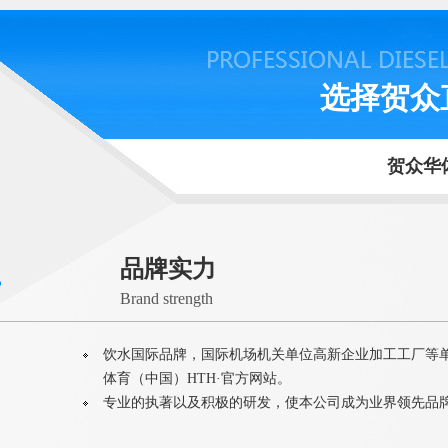
选择贺众
贺众华
品牌实力
Brand strength
饮水国际品牌，国际机场机关单位高新企业加工工厂等
体育（中国）HTH·官方网站。
专业的执著以及积极的研发，使本公司成为业界领先品