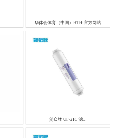
华体会体育（中国）HTH·官方网站
贺众牌 UF-21C 滤...