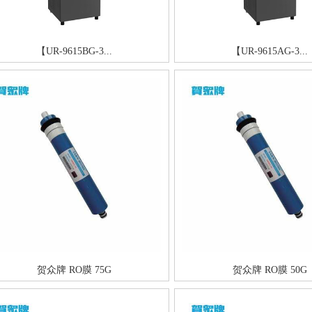
【UR-9615BG-3...
【UR-9615AG-3...
贺众牌 RO膜 75G
贺众牌 RO膜 50G