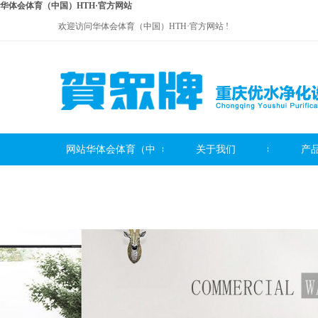
华体会体育（中国）HTH·官方网站
欢迎访问华体会体育（中国）HTH·官方网站 !
网站华体会体育（中
关于我们
产
贺众牌华体会体育（中
国）HTH·官方网站
贺众牌净水器系列
贺众牌
国）HTH·官方网站系列
服务中心
联系我们