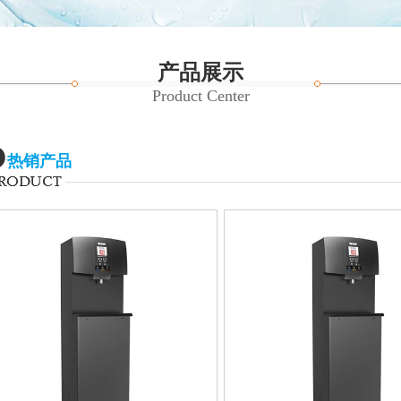
产品展示
Product Center
热销产品