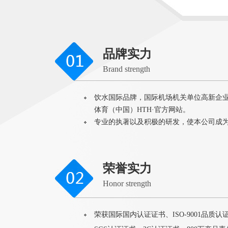
品牌实力
Brand strength
饮水国际品牌，国际机场机关单位高新企
体育（中国）HTH·官方网站。
专业的执著以及积极的研发，使本公司成
荣誉实力
Honor strength
荣获国际国内认证证书、ISO-9001品质认