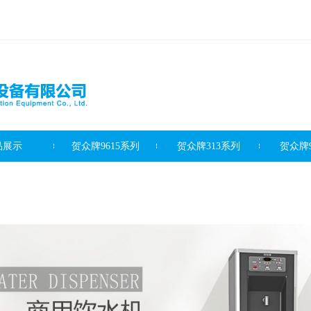
品展示
贺众牌9615系列
贺众牌313系列
贺众牌9
滤芯系列
客户案例
新闻资讯
最新