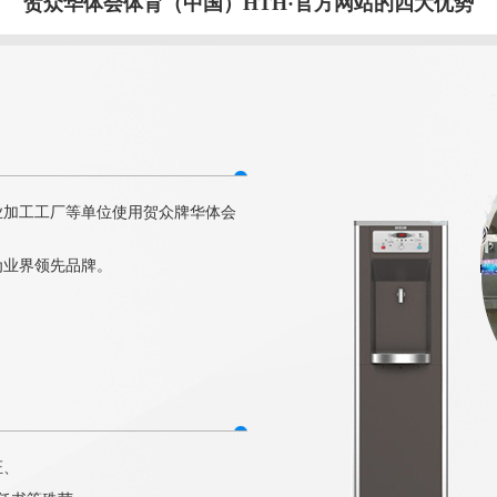
贺众华体会体育（中国）HTH·官方网站的四大优势
业加工工厂等单位使用贺众牌华体会
为业界领先品牌。
证、