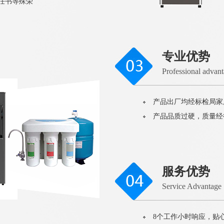
责任书等殊荣
专业优势
Professional advan
产品出厂均经标检局家
产品品质过硬，质量经
服务优势
Service Advantage
8个工作小时响应，贴